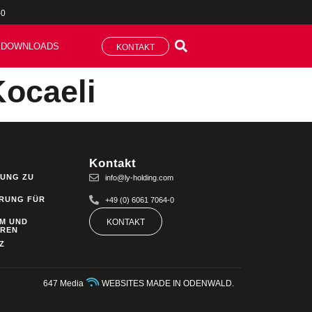
-0
DOWNLOADS
KONTAKT
Kocaeli
Kontakt
UNG ZU
info@ly-holding.com
RUNG FÜR
+49 (0) 6061 7064-0
M UND
KONTAKT
HREN
Z
647 Media
WEBSITES MADE IN ODENWALD.