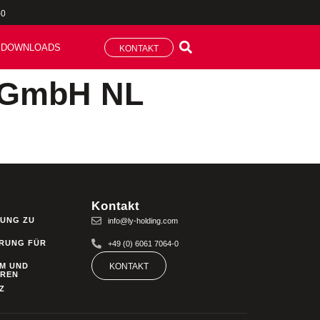
-0
DOWNLOADS
KONTAKT
e GmbH NL
Kontakt
UNG ZU
info@ly-holding.com
RUNG FÜR
+49 (0) 6061 7064-0
M UND
KONTAKT
HREN
Z