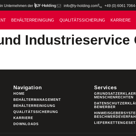
info@ly-holding.com
+49 (0) 6061 7064
in Unternehmen der
ENT
BEHÄLTERREINIGUNG
QUALITÄTSSICHERUNG
KARRIERE
und Industrieservic
Navigation
Services
HOME
GRUNDSATZERKLAER
MENSCHENRECHTEN
BEHÄLTERMANAGEMENT
DATENSCHUTZERKLÄ
BEHÄLTERREINIGUNG
BEWERBER
QUALITÄTSSICHERUNG
HINWEISGEBERSYSTE
BESCHWERDEVERFA
KARRIERE
LIEFERKETTENGESET
DOWNLOADS